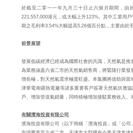
於截至二零一一年九月三十日止六個月期間，由於大
221,557,000港元，或大幅上升123%。其中工
期之毛利率3.54%大幅提高5.26個百分點，主要
前景展望
發展低碳經濟已經成為國際社會的共識，天然氣是推
為業務涵蓋六省二市的天然氣銷售商，將緊隨行業發
增長極，對天然氣需求極度旺盛。本集團將借助與當
津華電南疆熱電廠等諸多重要客戶簽署天然氣供應協
戶、增加管道氣銷量，同時積極增加接駁業務收入。
有關濱海投資有限公司
濱海投資有限公司（以下簡稱「濱海投資」或「公司」
市場覆蓋至六省二市，天津市大型國有企業天津泰達