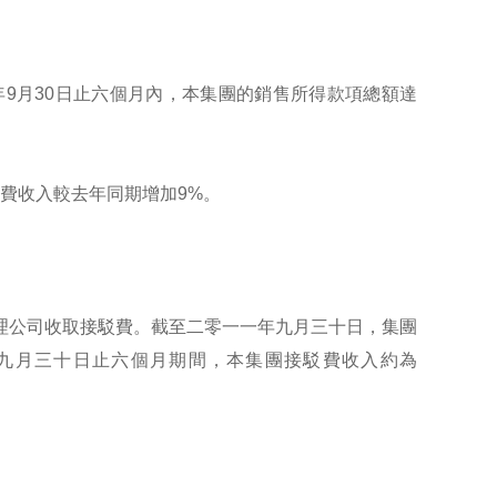
11年9月30日止六個月內，本集團的銷售所得款項總額達
駁費收入較去年同期增加9%。
理公司收取接駁費。截至二零一一年九月三十日，集團
年九月三十日止六個月期間，本集團接駁費收入約為