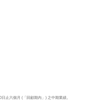
30日止六個月 (「回顧期內」) 之中期業績。