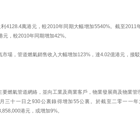
4128.4萬港元，較2010年同期大幅增加5540%。截至20
億港元，較2010年同期增加42%。
市場，管道燃氣銷售收入大幅增加123%，達4.02億港元，接
主要燃氣管道網絡，並向工業及商業客戶，物業發展商及物業管
三月三十一日之930公裏錄得增加55公裏。於截至二零一一
加8,858,000港元，或增加9%。