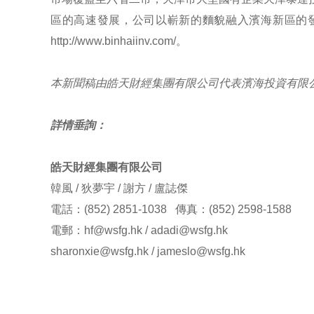
區的高速發展，公司以嶄新的麵貌融入濱海新區的
http://www.binhaiinv.com/
。
本新聞稿由皓天財經集團有限公司代表濱海投資有限
詳情垂詢：
皓天財經集團有限公司
韓風 / 狄夢宇 / 謝方 / 盧誌傑
電話：(852) 2851-1038 傳真：(852) 2598-1588
電郵：
hf@wsfg.hk
/
adadi@wsfg.hk
sharonxie@wsfg.hk
/
jameslo@wsfg.hk