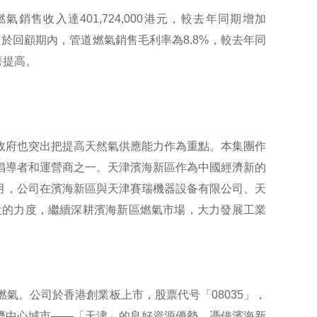
收入達401,724,000港元，較去年同期增加
4%。於回顧期內，管道燃氣銷售毛利率為8.8%，較去年同
著提高。
政府也突出把提高天然氣供應能力作為重點。本集團作
倡導者和運營商之一。天津濱海新區作為中國經濟新的
月，公司在濱海新區與天津賽瑞機器設备有限公司、天
設的力度，繼續深耕濱海新區燃氣市場，大力發展工業
。
氣。公司於香港創業板上市，股票代号「08035」，
濟中心城市——「天津」的良好資源優勢，憑借濱海新