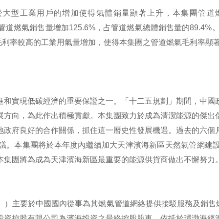
型工業用戶的增加使得氣體銷量顯著上升，本集團管道燃氣銷售
業用戶管道燃氣銷售量增加125.6%，占管道燃氣總體銷售量的89.
由於毛利率較高的工業用氣量增加，使得本集團之管道燃氣毛利率顯
進和實現低碳經濟的重要保證之一。「十二五規劃」期間，中國
展方向，為此作出積極貢獻。本集團致力於成為清潔能源的傑出
地政府良好的合作關係，抓住這一曆史性發展機遇。過去的六個
議。本集團將於本年度內繼續加大天津濱海新區天然氣管網建
本集團將為成為天津濱海新區最重要的能源供貨商做出不懈努力
）主要於中國國內從事為其燃氣管道網絡提供接駁服務及銷售燃
投資控股有限公司為濱海投資之最終控股股東。依托於環渤海經