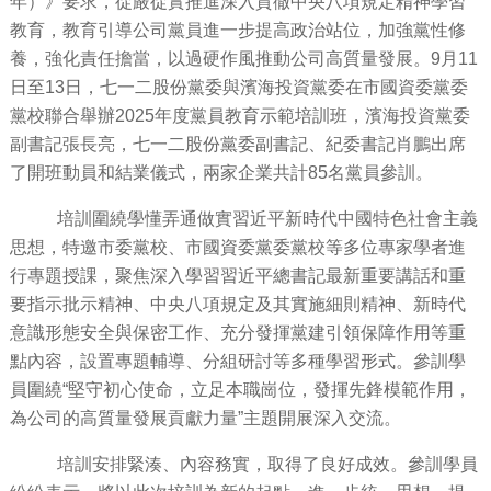
年）》要求，從嚴從實推進深入貫徹中央八項規定精神學習
教育，教育引導公司黨員進一步提高政治站位，加強黨性修
養，強化責任擔當，以過硬作風推動公司高質量發展。9月11
日至13日，七一二股份黨委與濱海投資黨委在市國資委黨委
黨校聯合舉辦2025年度黨員教育示範培訓班，濱海投資黨委
副書記張長亮，七一二股份黨委副書記、紀委書記肖鵬出席
了開班動員和結業儀式，兩家企業共計85名黨員參訓。
培訓圍繞學懂弄通做實習近平新時代中國特色社會主義
思想，特邀市委黨校、市國資委黨委黨校等多位專家學者進
行專題授課，聚焦深入學習習近平總書記最新重要講話和重
要指示批示精神、中央八項規定及其實施細則精神、新時代
意識形態安全與保密工作、充分發揮黨建引領保障作用等重
點內容，設置專題輔導、分組研討等多種學習形式。參訓學
員圍繞“堅守初心使命，立足本職崗位，發揮先鋒模範作用，
為公司的高質量發展貢獻力量”主題開展深入交流。
培訓安排緊湊、內容務實，取得了良好成效。參訓學員