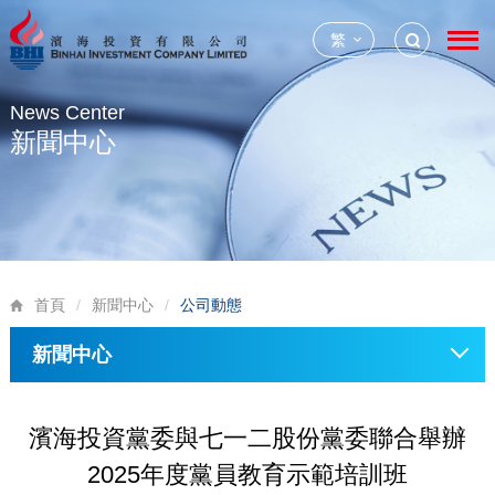
繁
News Center
新聞中心
首頁
/
新聞中心
/
公司動態
新聞中心
濱海投資黨委與七一二股份黨委聯合舉辦
2025年度黨員教育示範培訓班