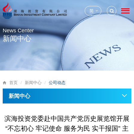
简
News Center
新闻中心
首页
/
新闻中心
/
公司动态
新闻中心
滨海投资党委赴中国共产党历史展览馆开展
“不忘初心 牢记使命 服务为民 实干报国” 主