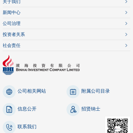
关于我们
新闻中心
公司治理
投资者关系
社会责任
公司相关网站
附属公司目录
信息公开
招贤纳士
联系我们