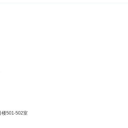
室
01-502室