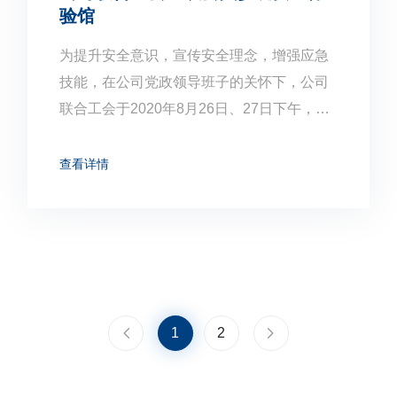
验馆
为提升安全意识，宣传安全理念，增强应急
技能，在公司党政领导班子的关怀下，公司
联合工会于2020年8月26日、27日下午，分
两批集中组织会员参观了生态城安全体验
馆，参观活动分别由公司党委委员、纪委书
查看详情
记邢东及工会主席王咏梅带队，共有54名会
员参与了本次活动。
上一页
1
下一页
2