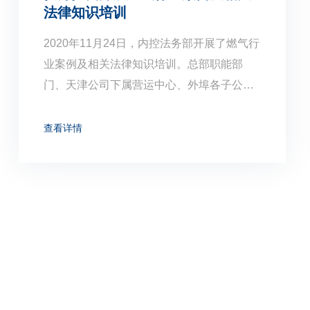
法律知识培训
2020年11月24日，内控法务部开展了燃气行
业案例及相关法律知识培训。总部职能部
门、天津公司下属营运中心、外埠各子公司
（视频上线）营运及安全人员共计274人参
加了本次培训。
查看详情