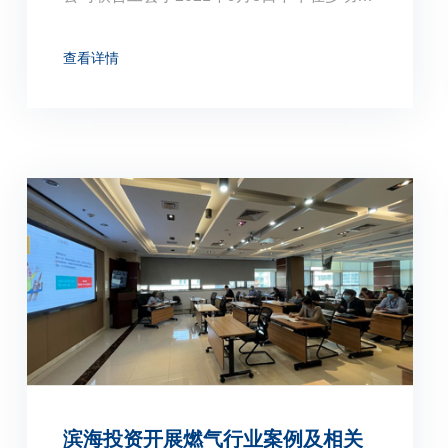
厅组织开展了“心肺复苏急救术+自动体外除
颤仪实操”主题培训。本次培训特邀生态城安
查看详情
全体验馆的专业讲解老师进行授课，共有31
人参加了本次培训。
滨海投资开展燃气行业案例及相关