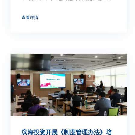
天津和平分院客服部刘志英主任医师来到公
司为员工进行一对一的问诊咨询，并送上了
查看详情
一堂内容丰富的健康体检知识讲座。
滨海投资开展《制度管理办法》培