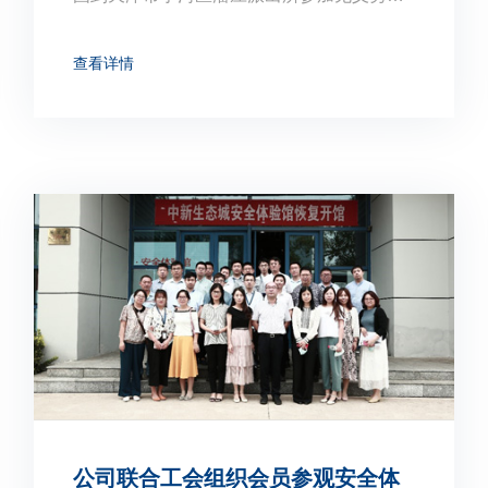
表彰仪式，两名员工因危情时刻书写见义勇
为被天津市公安局授予“天津市见义勇为荣誉
查看详情
称号”，并奖励每人两千元奖金。
公司联合工会组织会员参观安全体