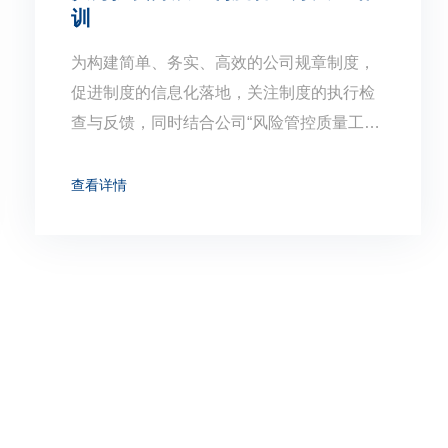
训
为构建简单、务实、高效的公司规章制度，
促进制度的信息化落地，关注制度的执行检
查与反馈，同时结合公司“风险管控质量工
程”实施方案，为加强制度管理、防控风险，
突出制度在内控风险管理中的重要作用，内
查看详情
控法务部于2021年2月4日在总部多功能厅开
展了《制度管理办法》培训。培训由总部内
控法务部黄添良部长主持，内控总监阎鲲做
开场讲话，内控管理高级经理吴杨主讲。总
部及天津公司各部门负责人、制度流程联络
人共计40人参加本次培训。