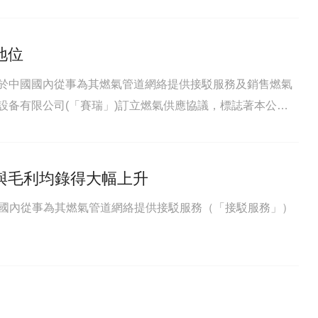
地位
)，主要於中國國內從事為其燃氣管道網絡提供接駁服務及銷售燃氣
器設备有限公司(「賽瑞」)訂立燃氣供應協議，標誌著本公司
應領先地位。
與毛利均錄得大幅上升
於中國國內從事為其燃氣管道網絡提供接駁服務（「接駁服務」）