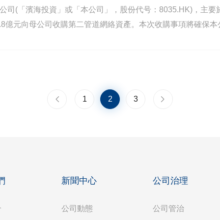
投資有限公司(「濱海投資」或「本公司」，股份代号：8035.HK
.8億元向母公司收購第二管道網絡資產。本次收購事項將確保
天津濱海新區的燃氣管網布局意義重大。唯該項收購需經股東特
上一頁
1
2
下一頁
3
們
新聞中心
公司治理
介
公司動態
公司管治