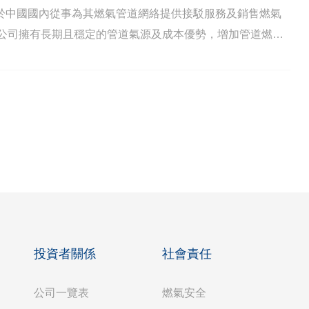
)，主要於中國國內從事為其燃氣管道網絡提供接駁服務及銷售燃氣
本公司擁有長期且穩定的管道氣源及成本優勢，增加管道燃氣
別大會批準。
投資者關係
社會責任
公司一覽表
燃氣安全