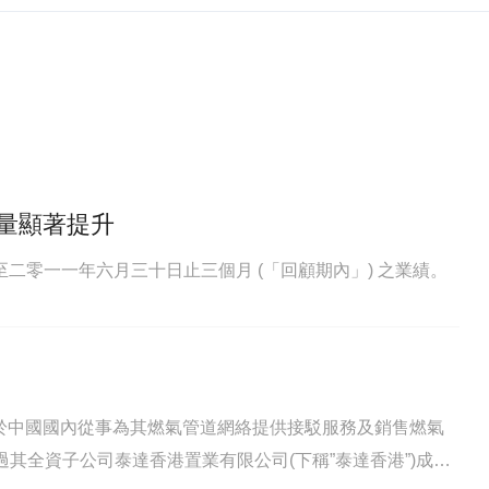
量顯著提升
截至二零一一年六月三十日止三個月 (「回顧期內」) 之業績。
)，主要於中國國內從事為其燃氣管道網絡提供接駁服務及銷售燃氣
其全資子公司泰達香港置業有限公司(下稱”泰達香港”)成為